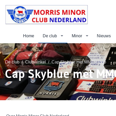
Home
De club
Minor
Nieuws
De club
Clubwinkel
Cap Skyblue met MMCN logo
Cap Skyblue met MM