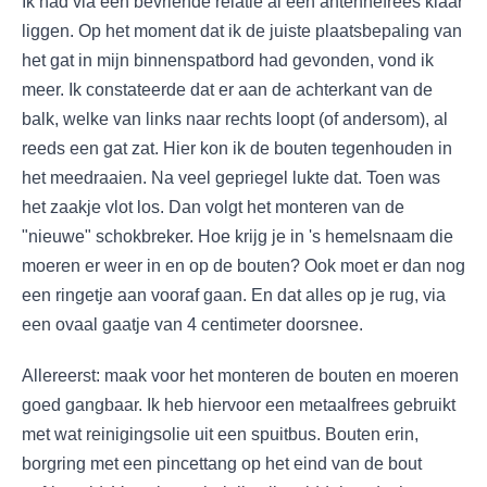
Ik had via een bevriende relatie al een antennefrees klaar
liggen. Op het moment dat ik de juiste plaatsbepaling van
het gat in mijn binnenspatbord had gevonden, vond ik
meer. Ik constateerde dat er aan de achterkant van de
balk, welke van links naar rechts loopt (of andersom), al
reeds een gat zat. Hier kon ik de bouten tegenhouden in
het meedraaien. Na veel gepriegel lukte dat. Toen was
het zaakje vlot los. Dan volgt het monteren van de
"nieuwe" schokbreker. Hoe krijg je in 's hemelsnaam die
moeren er weer in en op de bouten? Ook moet er dan nog
een ringetje aan vooraf gaan. En dat alles op je rug, via
een ovaal gaatje van 4 centimeter doorsnee.
Allereerst: maak voor het monteren de bouten en moeren
goed gangbaar. Ik heb hiervoor een metaalfrees gebruikt
met wat reinigingsolie uit een spuitbus. Bouten erin,
borgring met een pincettang op het eind van de bout