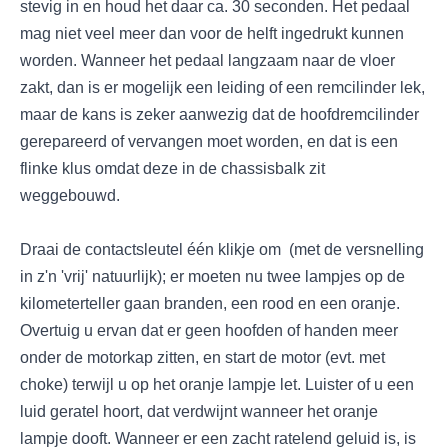
stevig in en houd het daar ca. 30 seconden. Het pedaal
mag niet veel meer dan voor de helft ingedrukt kunnen
worden. Wanneer het pedaal langzaam naar de vloer
zakt, dan is er mogelijk een leiding of een remcilinder lek,
maar de kans is zeker aanwezig dat de hoofdremcilinder
gerepareerd of vervangen moet worden, en dat is een
flinke klus omdat deze in de chassisbalk zit
weggebouwd.
Draai de contactsleutel één klikje om (met de versnelling
in z'n 'vrij' natuurlijk); er moeten nu twee lampjes op de
kilometerteller gaan branden, een rood en een oranje.
Overtuig u ervan dat er geen hoofden of handen meer
onder de motorkap zitten, en start de motor (evt. met
choke) terwijl u op het oranje lampje let. Luister of u een
luid geratel hoort, dat verdwijnt wanneer het oranje
lampje dooft. Wanneer er een zacht ratelend geluid is, is