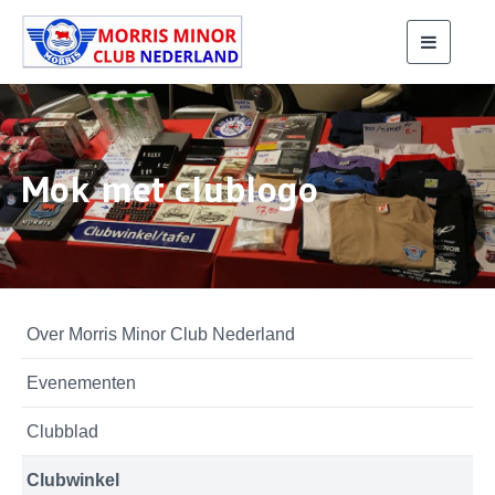
Toggle
navigati
Mok met clublogo
Over Morris Minor Club Nederland
Evenementen
Clubblad
Clubwinkel