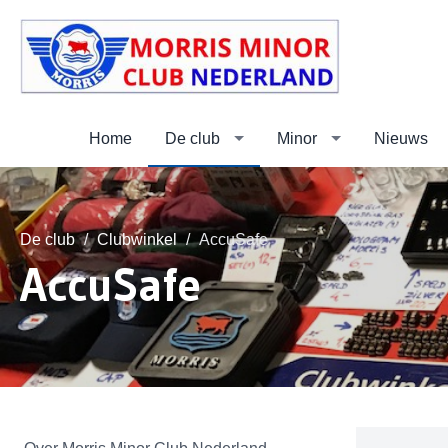
Home
De club
Minor
Nieuws
De club
Clubwinkel
AccuSafe
AccuSafe