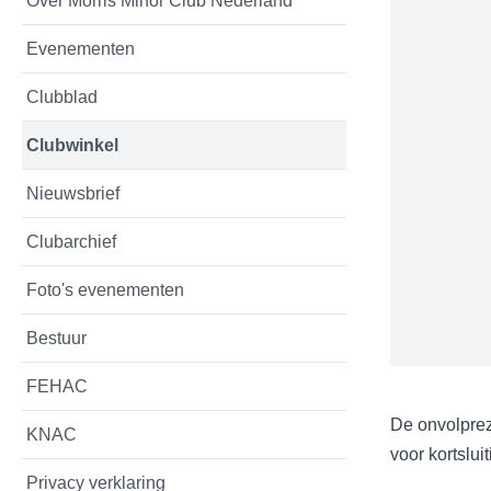
Over Morris Minor Club Nederland
Evenementen
Clubblad
Clubwinkel
Nieuwsbrief
Clubarchief
Foto's evenementen
Bestuur
FEHAC
De onvolprez
KNAC
voor kortslui
Privacy verklaring