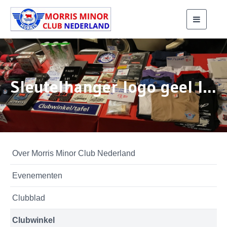
Toggle
navigati
Sleutelhanger logo geel letters
Over Morris Minor Club Nederland
Evenementen
Clubblad
Clubwinkel