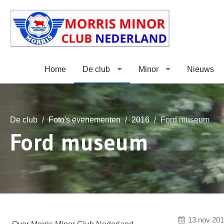
Home
De club
Minor
Nieuws
De club
Foto's evenementen
2016
Ford museum
Ford museum
13 nov 20