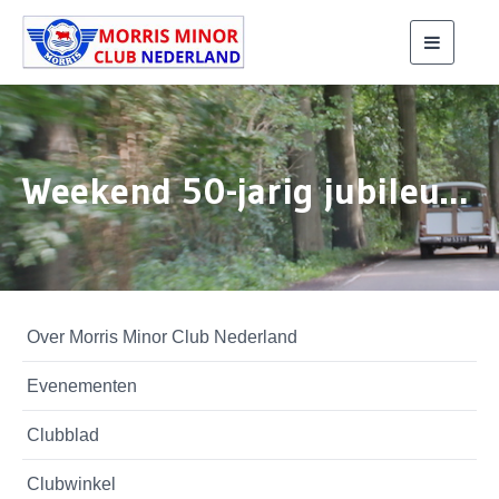
Toggle
navigati
Weekend 50-jarig jubileum 2024 bijdrage Henk Bannink
Over Morris Minor Club Nederland
Evenementen
Clubblad
Clubwinkel