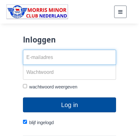
Toggle
navigati
Inloggen
wachtwoord weergeven
Log in
blijf ingelogd